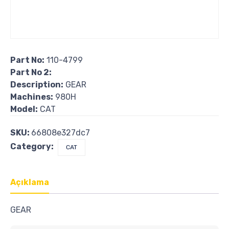
Part No:
110-4799
Part No 2:
Description:
GEAR
Machines:
980H
Model:
CAT
SKU:
66808e327dc7
Category:
CAT
Açıklama
GEAR