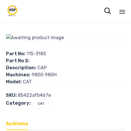

Sk
to
co
Part No:
115-3183
Part No 2:
Description:
CAP
Machines:
980G 980H
Model:
CAT
SKU:
85422afb467e
Category:
CAT
Açıklama