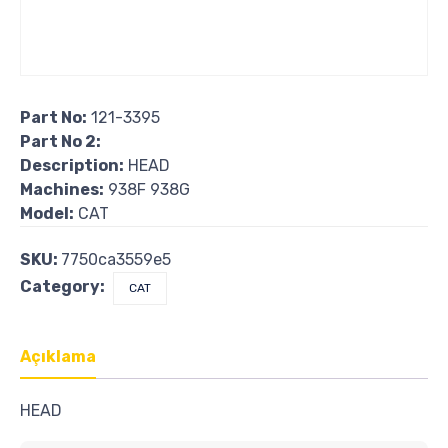
Part No:
121-3395
Part No 2:
Description:
HEAD
Machines:
938F 938G
Model:
CAT
SKU:
7750ca3559e5
Category:
CAT
Açıklama
HEAD