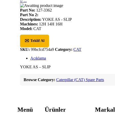

...
Part No:
127-3362
Part No 2:
Description:
YOKE AS - SLIP
Machines:
12H 14H 16H
Model:
CAT
✉️ Teklif Al
SKU:
99bcfcd754a9
Category:
CAT
Açıklama
YOKE AS – SLIP
Browse Category:
Caterpillar (CAT) Spare Parts
Menü
Ürünler
Markal