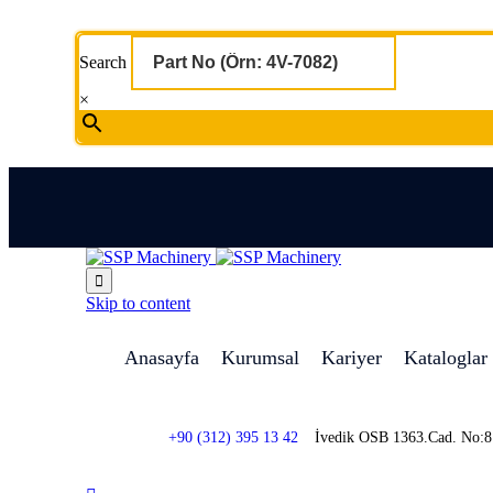
Search
×

Skip to content
Anasayfa
Kurumsal
Kariyer
Kataloglar
+90 (312) 395 13 42
İvedik OSB 1363.Cad. No: