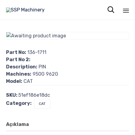

Sk
to
co
Part No:
136-1711
Part No 2:
Description:
PIN
Machines:
950G 962G
Model:
CAT
SKU:
51ef186e18dc
Category:
CAT
Açıklama