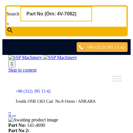
Search
×
+90 (312) 395 13 42

Skip to content
+90 (312) 395 13 42
İvedik OSB 1363.Cad. No:8 Ostim / ANKARA

...
Part No:
141-4690
Part No 2: