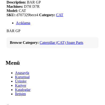
Description:
BAR GP
Machines:
D7H D7R
Model:
CAT
SKU:
d707329bece4
Category:
CAT
Açıklama
BAR GP
Browse Category:
Caterpillar (CAT) Spare Parts
Menü
Anasayfa
Kurumsal
Ürünler
Kariyer
Kataloglar
İletişim