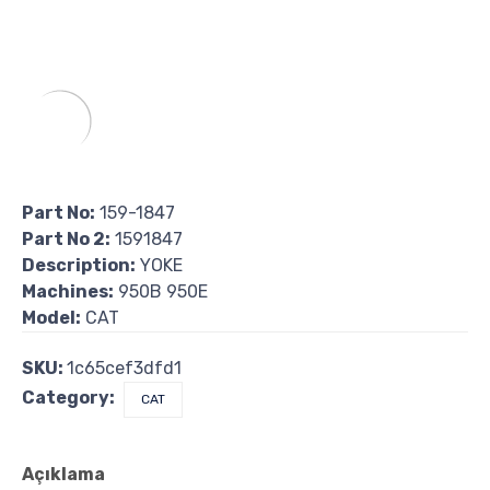
Part No:
159-1847
Part No 2:
1591847
Description:
YOKE
Machines:
950B 950E
Model:
CAT
SKU:
1c65cef3dfd1
Category:
CAT
Açıklama