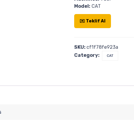
Model:
CAT
✉️ Teklif Al
SKU:
cf1f78fe923a
Category:
CAT
s