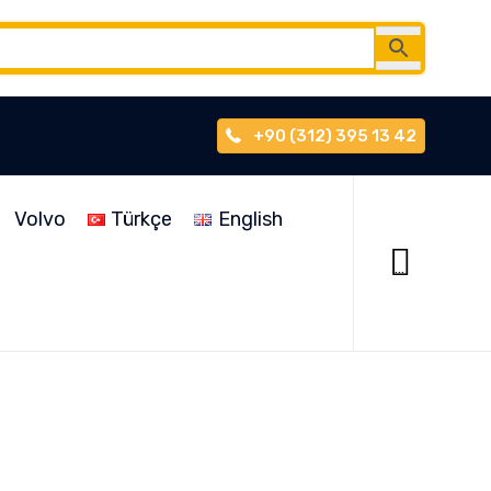
+90 (312) 395 13 42
Skip
to
Volvo
Türkçe
English
content

...