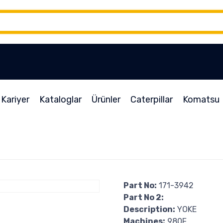
Kariyer
Kataloglar
Ürünler
Caterpillar
Komatsu
Part No:
171-3942
Part No 2:
Description:
YOKE
Machines:
980F