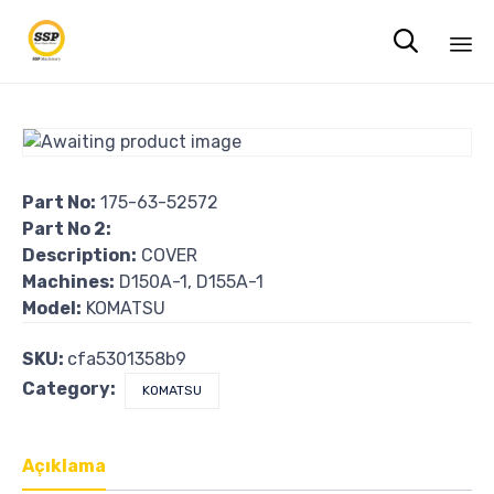

Sk
to
co
Part No:
175-63-52572
Part No 2:
Description:
COVER
Machines:
D150A-1, D155A-1
Model:
KOMATSU
SKU:
cfa5301358b9
Category:
KOMATSU
Açıklama