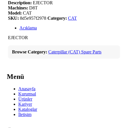
Description:
EJECTOR
Machines:
D8T
Model:
CAT
SKU:
8d5e957f2978
Category:
CAT
Açıklama
EJECTOR
Browse Category:
Caterpillar (CAT) Spare Parts
Menü
Anasayfa
Kurumsal
Ürünler
Kariyer
Kataloglar
İletişim