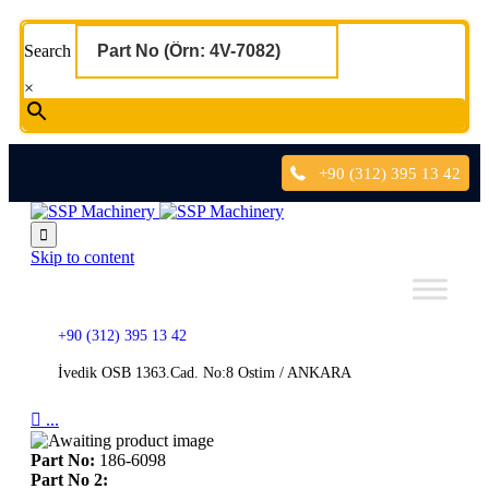
Search
×
+90 (312) 395 13 42

Skip to content
+90 (312) 395 13 42
İvedik OSB 1363.Cad. No:8 Ostim / ANKARA

...
Part No:
186-6098
Part No 2: