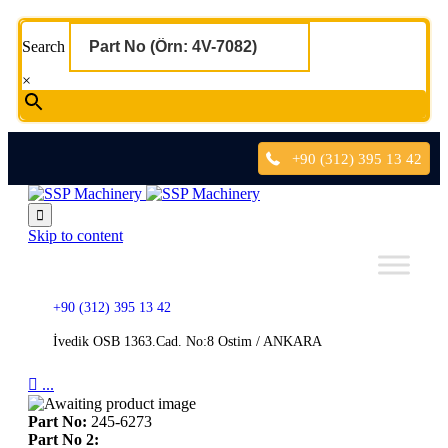
Search
×
+90 (312) 395 13 42

Skip to content
+90 (312) 395 13 42
İvedik OSB 1363.Cad. No:8 Ostim / ANKARA

...
Part No:
245-6273
Part No 2: