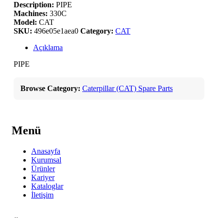
Description:
PIPE
Machines:
330C
Model:
CAT
SKU:
496e05e1aea0
Category:
CAT
Açıklama
PIPE
Browse Category:
Caterpillar (CAT) Spare Parts
Menü
Anasayfa
Kurumsal
Ürünler
Kariyer
Kataloglar
İletişim