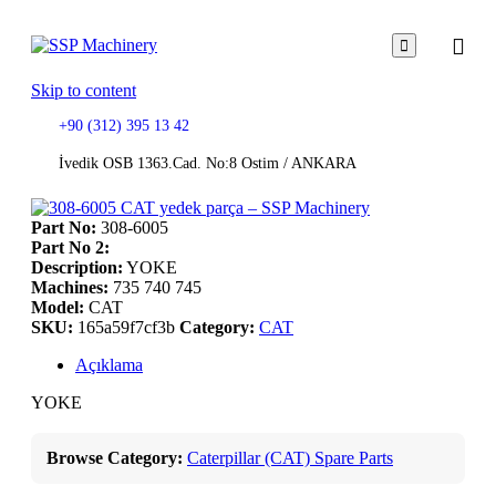

Skip to content
+90 (312) 395 13 42
İvedik OSB 1363.Cad. No:8 Ostim / ANKARA
Part No:
308-6005
Part No 2:
Description:
YOKE
Machines:
735 740 745
Model:
CAT
SKU:
165a59f7cf3b
Category:
CAT
Açıklama
YOKE
Browse Category:
Caterpillar (CAT) Spare Parts