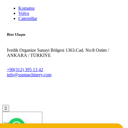
Komatsu
Volvo
Caterpillar
Bize Ulaşın
İvedik Organize Sanayi Bölgesi 1363.Cad. No:8 Ostim /
ANKARA / TÜRKİYE
+90(312) 395 13 42
info@sspmachinery.com
© 2023
SSP Makine -
Vegasis Medya Dijital Reklam Ajansı
