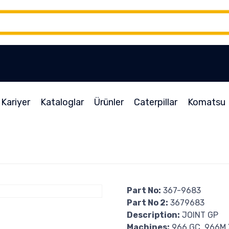
Kariyer
Kataloglar
Ürünler
Caterpillar
Komatsu
Part No:
367-9683
Part No 2:
3679683
Description:
JOINT GP
Machines:
966 GC, 966M 