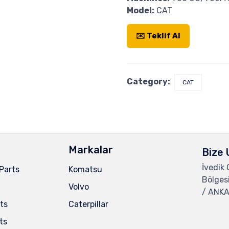
Model:
CAT
✉️ Teklif Al
Category:
CAT
Markalar
Bize 
İvedik
Parts
Komatsu
Bölges
Volvo
/ ANKA
ts
Caterpillar
ts