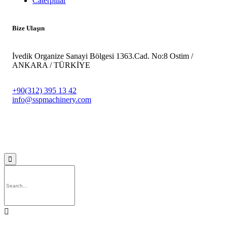
Caterpillar
Bize Ulaşın
İvedik Organize Sanayi Bölgesi 1363.Cad. No:8 Ostim /
ANKARA / TÜRKİYE
+90(312) 395 13 42
info@sspmachinery.com
© 2023
SSP Makine -
Vegasis Medya Dijital Reklam Ajansı

