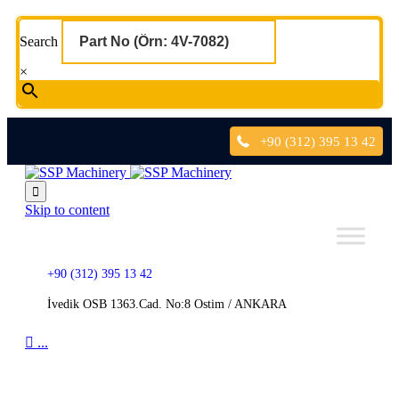
Search
×
+90 (312) 395 13 42

Skip to content
+90 (312) 395 13 42
İvedik OSB 1363.Cad. No:8 Ostim / ANKARA

...