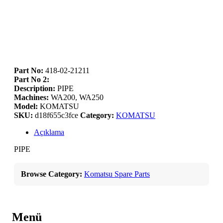
Part No:
418-02-21211
Part No 2:
Description:
PIPE
Machines:
WA200, WA250
Model:
KOMATSU
SKU:
d18f655c3fce
Category:
KOMATSU
Açıklama
PIPE
Browse Category:
Komatsu Spare Parts
Menü