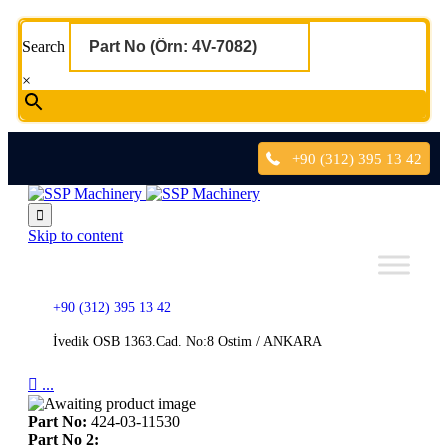
Search
×
+90 (312) 395 13 42

Skip to content
+90 (312) 395 13 42
İvedik OSB 1363.Cad. No:8 Ostim / ANKARA

...
Part No:
424-03-11530
Part No 2: