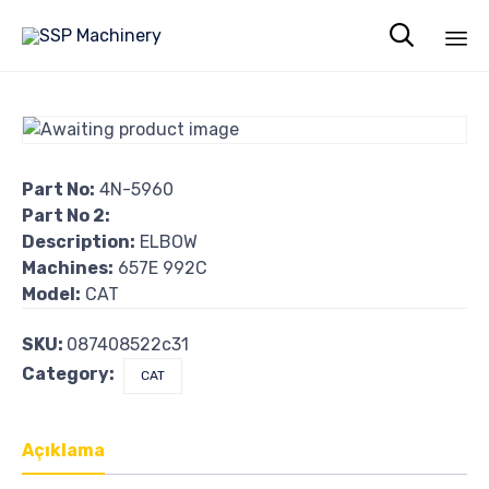

Sk
to
co
Part No:
4N-5960
Part No 2:
Description:
ELBOW
Machines:
657E 992C
Model:
CAT
SKU:
087408522c31
Category:
CAT
Açıklama