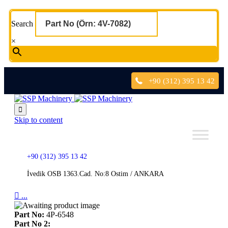
Search
×
+90 (312) 395 13 42

Skip to content
+90 (312) 395 13 42
İvedik OSB 1363.Cad. No:8 Ostim / ANKARA

...
Part No:
4P-6548
Part No 2: