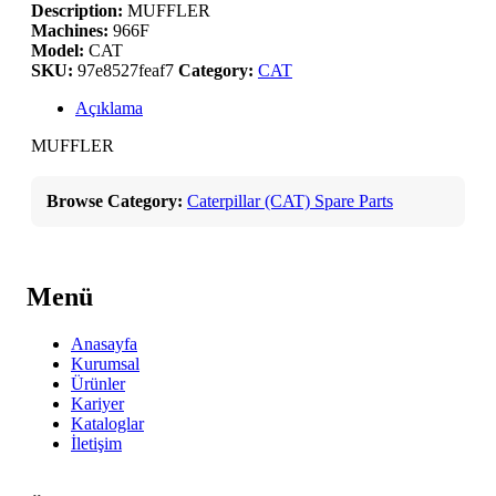
Description:
MUFFLER
Machines:
966F
Model:
CAT
SKU:
97e8527feaf7
Category:
CAT
Açıklama
MUFFLER
Browse Category:
Caterpillar (CAT) Spare Parts
Menü
Anasayfa
Kurumsal
Ürünler
Kariyer
Kataloglar
İletişim