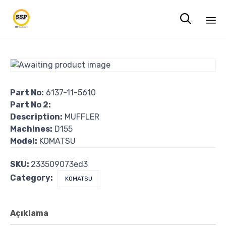

Sk
to
co
Part No:
6137-11-5610
Part No 2:
Description:
MUFFLER
Machines:
D155
Model:
KOMATSU
SKU:
233509073ed3
Category:
KOMATSU
Açıklama