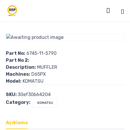

Sk
to
co
Part No:
6745-11-5790
Part No 2:
Description:
MUFFLER
Machines:
D65PX
Model:
KOMATSU
SKU:
30ef30b64204
Category:
KOMATSU
Açıklama