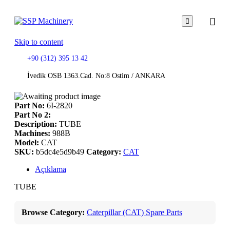

Skip to content
+90 (312) 395 13 42
İvedik OSB 1363.Cad. No:8 Ostim / ANKARA
Part No:
6I-2820
Part No 2:
Description:
TUBE
Machines:
988B
Model:
CAT
SKU:
b5dc4e5d9b49
Category:
CAT
Açıklama
TUBE
Browse Category:
Caterpillar (CAT) Spare Parts