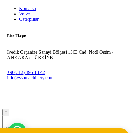
Komatsu
Volvo
Caterpillar
Bize Ulaşın
İvedik Organize Sanayi Bölgesi 1363.Cad. No:8 Ostim /
ANKARA / TÜRKİYE
+90(312) 395 13 42
info@sspmachinery.com
© 2023
SSP Makine -
Vegasis Medya Dijital Reklam Ajansı
