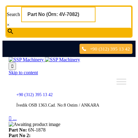
Search
×
+90 (312) 395 13 42

Skip to content
+90 (312) 395 13 42
İvedik OSB 1363.Cad. No:8 Ostim / ANKARA

...
Part No:
6N-1878
Part No 2: