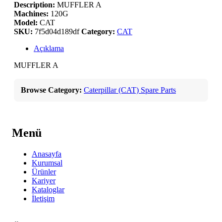
Description:
MUFFLER A
Machines:
120G
Model:
CAT
SKU:
7f5d04d189df
Category:
CAT
Açıklama
MUFFLER A
Browse Category:
Caterpillar (CAT) Spare Parts
Menü
Anasayfa
Kurumsal
Ürünler
Kariyer
Kataloglar
İletişim