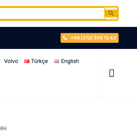
+90 (312) 395 13 42
Skip
to
Volvo
Türkçe
English
content

...
 RH