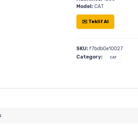
Model:
CAT
✉️ Teklif Al
SKU:
f7bdb0e10027
Category:
CAT
s