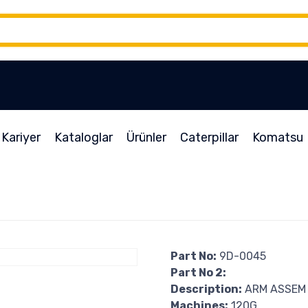
Kariyer
Kataloglar
Ürünler
Caterpillar
Komatsu
Part No:
9D-0045
Part No 2:
Description:
ARM ASSEM
Machines:
120G