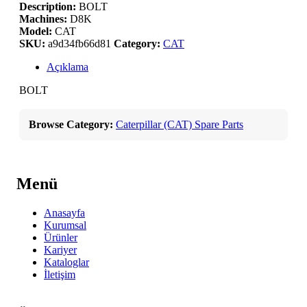
Description:
BOLT
Machines:
D8K
Model:
CAT
SKU:
a9d34fb66d81
Category:
CAT
Açıklama
BOLT
Browse Category:
Caterpillar (CAT) Spare Parts
Menü
Anasayfa
Kurumsal
Ürünler
Kariyer
Kataloglar
İletişim