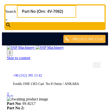
Search
×
+90 (312) 395 13 42

Skip to content
+90 (312) 395 13 42
İvedik OSB 1363.Cad. No:8 Ostim / ANKARA

...
Part No:
9S-8217
Part No 2: