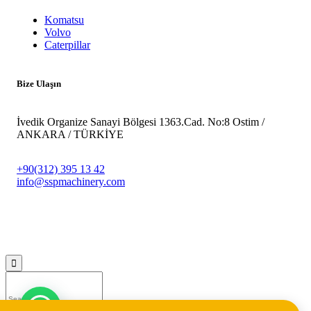
Komatsu
Volvo
Caterpillar
Bize Ulaşın
İvedik Organize Sanayi Bölgesi 1363.Cad. No:8 Ostim /
ANKARA / TÜRKİYE
+90(312) 395 13 42
info@sspmachinery.com
© 2023
SSP Makine -
Vegasis Medya Dijital Reklam Ajansı
