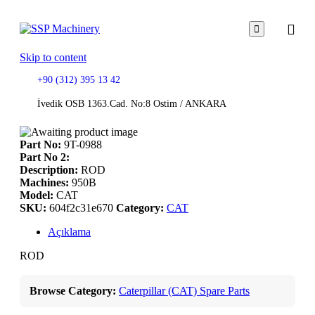

Skip to content
+90 (312) 395 13 42
İvedik OSB 1363.Cad. No:8 Ostim / ANKARA
Part No:
9T-0988
Part No 2:
Description:
ROD
Machines:
950B
Model:
CAT
SKU:
604f2c31e670
Category:
CAT
Açıklama
ROD
Browse Category:
Caterpillar (CAT) Spare Parts