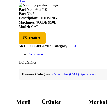

...
Part No:
9V-2410
Part No 2:
Description:
HOUSING
Machines:
966DE 950B
Model:
CAT
✉️ Teklif Al
SKU:
986648642d1a
Category:
CAT
Açıklama
HOUSING
Browse Category:
Caterpillar (CAT) Spare Parts
Menü
Ürünler
Markal