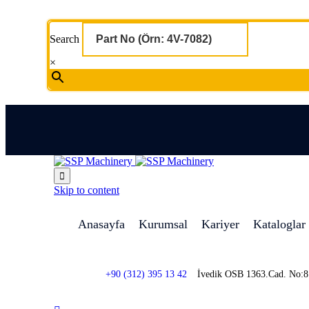
Search
×

Skip to content
Anasayfa
Kurumsal
Kariyer
Kataloglar
+90 (312) 395 13 42
İvedik OSB 1363.Cad. No: