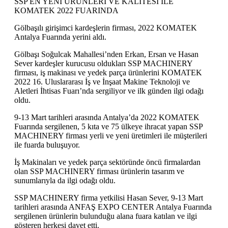
SSP EN YENİ ÜRÜNLERİ VE KALİTESİ İLE
KOMATEK 2022 FUARINDA
Gölbaşılı girişimci kardeşlerin firması, 2022 KOMATEK
Antalya Fuarında yerini aldı.
Gölbaşı Soğulcak Mahallesi’nden Erkan, Ersan ve Hasan
Sever kardeşler kurucusu oldukları SSP MACHINERY
firması, iş makinası ve yedek parça ürünlerini KOMATEK
2022 16. Uluslararası İş ve İnşaat Makine Teknoloji ve
Aletleri İhtisas Fuarı’nda sergiliyor ve ilk günden ilgi odağı
oldu.
9-13 Mart tarihleri arasında Antalya’da 2022 KOMATEK
Fuarında sergilenen, 5 kıta ve 75 ülkeye ihracat yapan SSP
MACHINERY firması yerli ve yeni üretimleri ile müşterileri
ile fuarda buluşuyor.
İş Makinaları ve yedek parça sektöründe öncü firmalardan
olan SSP MACHINERY firması ürünlerin tasarım ve
sunumlarıyla da ilgi odağı oldu.
SSP MACHINERY firma yetkilisi Hasan Sever, 9-13 Mart
tarihleri arasında ANFAŞ EXPO CENTER Antalya Fuarında
sergilenen ürünlerin bulunduğu alana fuara katılan ve ilgi
gösteren herkesi davet etti.