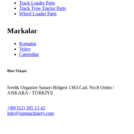
Track Loader Parts
Track Type Tractor Parts
Wheel Loader Parts
Markalar
Komatsu
Volvo
Caterpillar
Bize Ulaşın
İvedik Organize Sanayi Bölgesi 1363.Cad. No:8 Ostim /
ANKARA / TÜRKİYE
+90(312) 395 13 42
info@sspmachinery.com