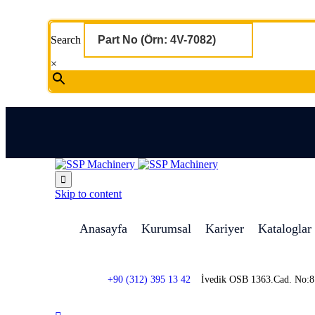
Search
×

Skip to content
Anasayfa
Kurumsal
Kariyer
Kataloglar
+90 (312) 395 13 42
İvedik OSB 1363.Cad. No: