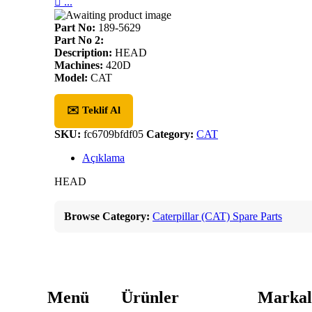

...
Part No:
189-5629
Part No 2:
Description:
HEAD
Machines:
420D
Model:
CAT
✉️ Teklif Al
SKU:
fc6709bfdf05
Category:
CAT
Açıklama
HEAD
Browse Category:
Caterpillar (CAT) Spare Parts
Menü
Ürünler
Markal