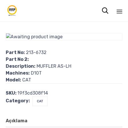

Sk
to
co
Part No:
213-6732
Part No 2:
Description:
MUFFLER AS-LH
Machines:
D10T
Model:
CAT
SKU:
19f3cd308f14
Category:
CAT
Açıklama