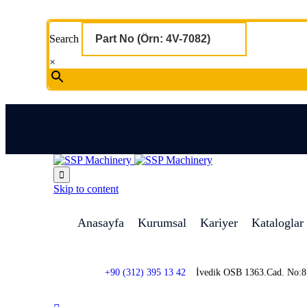
Search
×

Skip to content
Anasayfa
Kurumsal
Kariyer
Kataloglar
+90 (312) 395 13 42
İvedik OSB 1363.Cad. No: