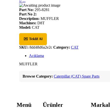

...
Part No:
295-8281
Part No 2:
Description:
MUFFLER
Machines:
D8T
Model:
CAT
✉️ Teklif Al
SKU:
8dd48d6a2e2c
Category:
CAT
Açıklama
MUFFLER
Browse Category:
Caterpillar (CAT) Spare Parts
Menü
Ürünler
Markal