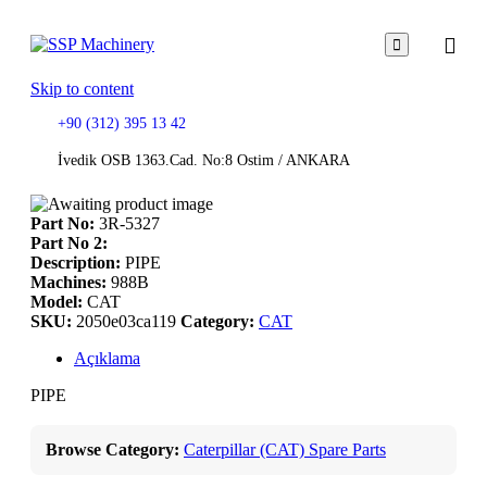

Skip to content
+90 (312) 395 13 42
İvedik OSB 1363.Cad. No:8 Ostim / ANKARA
Part No:
3R-5327
Part No 2:
Description:
PIPE
Machines:
988B
Model:
CAT
SKU:
2050e03ca119
Category:
CAT
Açıklama
PIPE
Browse Category:
Caterpillar (CAT) Spare Parts