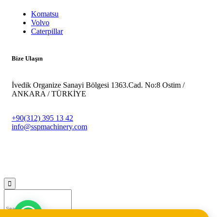
Komatsu
Volvo
Caterpillar
Bize Ulaşın
İvedik Organize Sanayi Bölgesi 1363.Cad. No:8 Ostim /
ANKARA / TÜRKİYE
+90(312) 395 13 42
info@sspmachinery.com
© 2023
SSP Makine -
Vegasis Medya Dijital Reklam Ajansı
