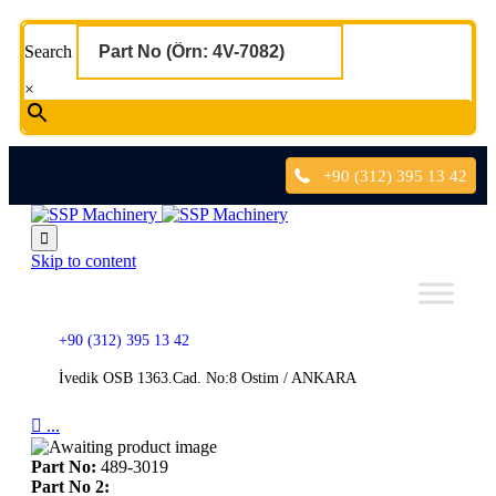
Search
×
+90 (312) 395 13 42

Skip to content
+90 (312) 395 13 42
İvedik OSB 1363.Cad. No:8 Ostim / ANKARA

...
Part No:
489-3019
Part No 2: