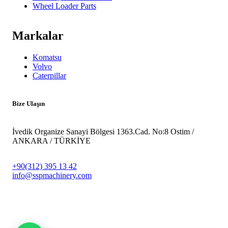
Wheel Loader Parts
Markalar
Komatsu
Volvo
Caterpillar
Bize Ulaşın
İvedik Organize Sanayi Bölgesi 1363.Cad. No:8 Ostim /
ANKARA / TÜRKİYE
+90(312) 395 13 42
info@sspmachinery.com
© 2023
SSP Makine -
Vegasis Medya Dijital Reklam Ajansı