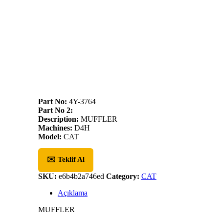
Part No:
4Y-3764
Part No 2:
Description:
MUFFLER
Machines:
D4H
Model:
CAT
✉️ Teklif Al
SKU:
e6b4b2a746ed
Category:
CAT
Açıklama
MUFFLER