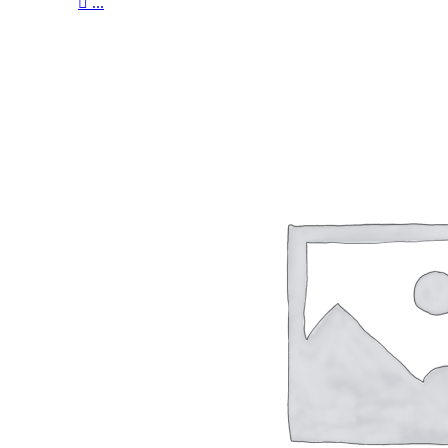

...