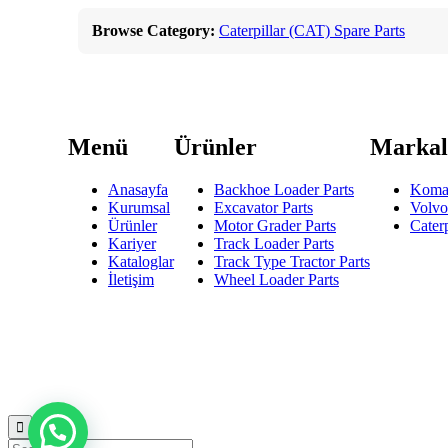
Browse Category:
Caterpillar (CAT) Spare Parts
Menü
Ürünler
Markal
Anasayfa
Backhoe Loader Parts
Koma
Kurumsal
Excavator Parts
Volvo
Ürünler
Motor Grader Parts
Caterp
Kariyer
Track Loader Parts
Kataloglar
Track Type Tractor Parts
İletişim
Wheel Loader Parts
© 2023
SSP Makine -
Vegasis Medya Dijital Reklam Ajansı
