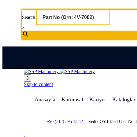
Search
×

Skip to content
Anasayfa
Kurumsal
Kariyer
Kataloglar
+90 (312) 395 13 42
İvedik OSB 1363.Cad. No: