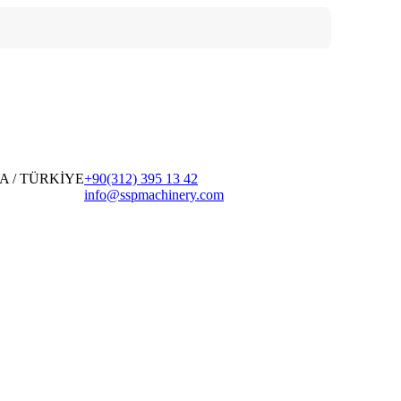
ARA / TÜRKİYE
+90(312) 395 13 42
info@sspmachinery.com