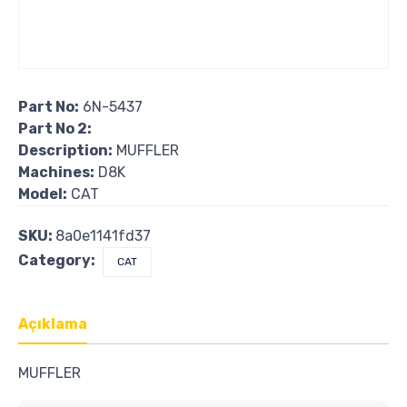
Part No:
6N-5437
Part No 2:
Description:
MUFFLER
Machines:
D8K
Model:
CAT
SKU:
8a0e1141fd37
Category:
CAT
Açıklama
MUFFLER