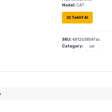
Model:
CAT
✉️ Teklif Al
SKU:
481263854fac
Category:
CAT
s