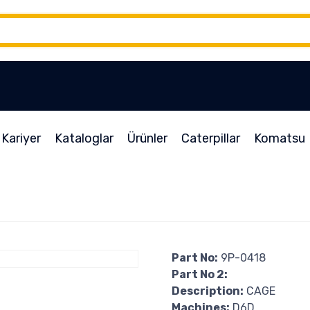
Kariyer
Kataloglar
Ürünler
Caterpillar
Komatsu
Part No:
9P-0418
Part No 2:
Description:
CAGE
Machines:
D6D