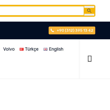
+90 (312) 395 13 42
Skip
to
Volvo
Türkçe
English
content

...