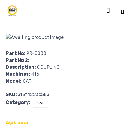

Sk
to
co
Part No:
9R-0080
Part No 2:
Description:
COUPLING
Machines:
416
Model:
CAT
SKU:
313f422ac583
Category:
CAT
Açıklama