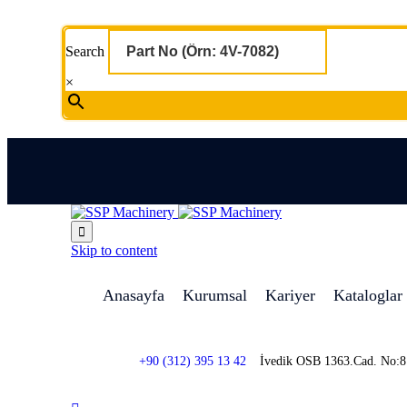
Search
×

Skip to content
Anasayfa
Kurumsal
Kariyer
Kataloglar
+90 (312) 395 13 42
İvedik OSB 1363.Cad. No: