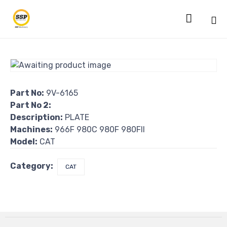

Sk
to
co
Part No:
9V-6165
Part No 2:
Description:
PLATE
Machines:
966F 980C 980F 980FII
Model:
CAT
Category:
CAT