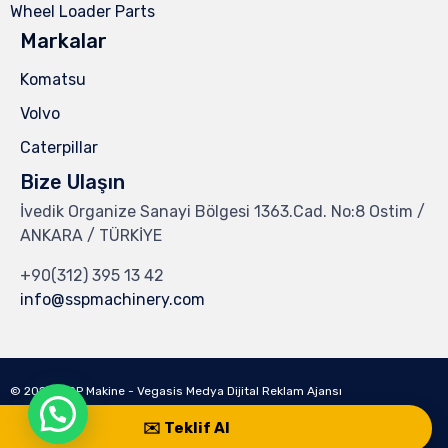
Wheel Loader Parts
Markalar
Komatsu
Volvo
Caterpillar
Bize Ulaşın
İvedik Organize Sanayi Bölgesi 1363.Cad. No:8 Ostim /
ANKARA / TÜRKİYE
+90(312) 395 13 42
info@sspmachinery.com
© 2023
SSP Makine -
Vegasis Medya Dijital Reklam Ajansı
✉️ Teklif Al