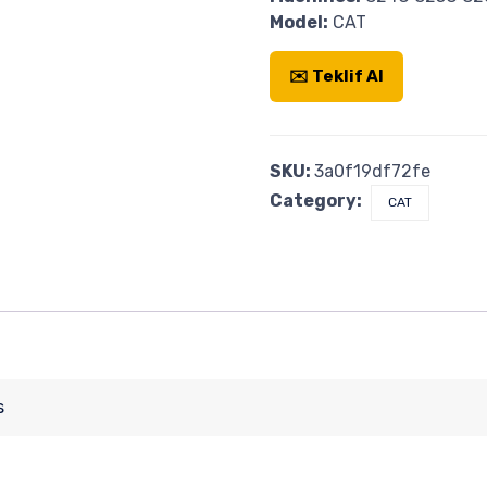
Model:
CAT
✉️ Teklif Al
SKU:
3a0f19df72fe
Category:
CAT
s