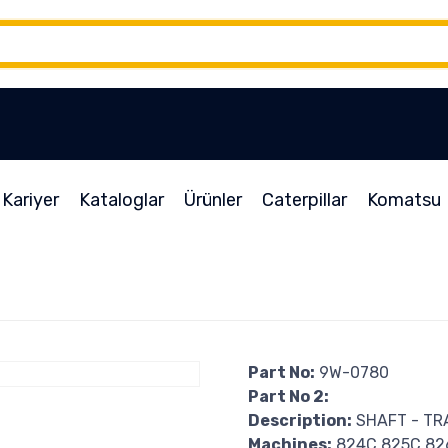
Kariyer
Kataloglar
Ürünler
Caterpillar
Komatsu
Part No:
9W-0780
Part No 2:
Description:
SHAFT - TR
Machines:
824C 825C 82