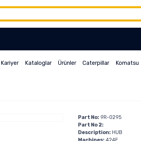
Kariyer
Kataloglar
Ürünler
Caterpillar
Komatsu
Part No:
9R-0295
Part No 2:
Description:
HUB
Machines:
424E