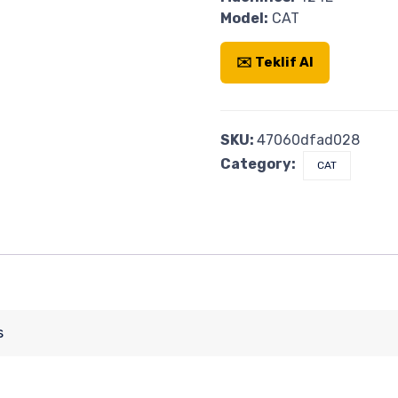
Model:
CAT
✉️ Teklif Al
SKU:
47060dfad028
Category:
CAT
s