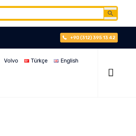
+90 (312) 395 13 42
Skip
to
Volvo
Türkçe
English
content

...